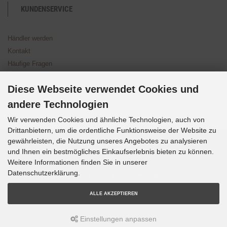
KUNDENSERVICE
Händler werden
Kontakt
Häufige Fragen
Cookie Einstellungen
Diese Webseite verwendet Cookies und
andere Technologien
Wir verwenden Cookies und ähnliche Technologien, auch von
Drittanbietern, um die ordentliche Funktionsweise der Website zu
gewährleisten, die Nutzung unseres Angebotes zu analysieren
und Ihnen ein bestmögliches Einkaufserlebnis bieten zu können.
Weitere Informationen finden Sie in unserer
Datenschutzerklärung.
Copyright © 2013-2026
Level alpha
Ausgewiesene Marken gehören ihren jeweiligen Eigentümern.
Wir
ALLE AKZEPTIEREN
übernehmen keine Haftung für den Inhalt verlinkter externer
Einstellungen anpassen
Internetseiten.