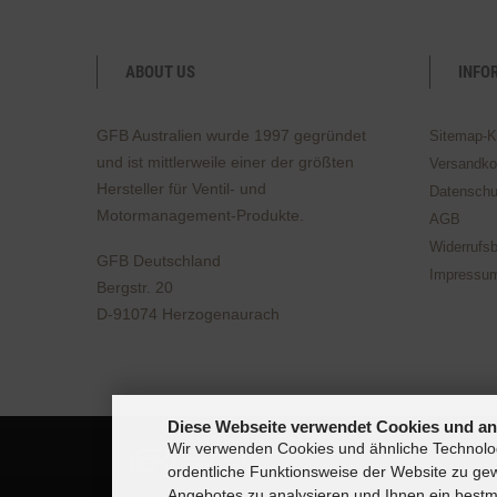
ABOUT US
INFO
GFB Australien wurde 1997 gegründet
Sitemap-K
und ist mittlerweile einer der größten
Versandko
Hersteller für Ventil- und
Datenschu
Motormanagement-Produkte.
AGB
Widerrufs
GFB Deutschland
Impressu
Bergstr. 20
D-91074 Herzogenaurach
Diese Webseite verwendet Cookies und an
Wir verwenden Cookies und ähnliche Technolog
ordentliche Funktionsweise der Website zu ge
Angebotes zu analysieren und Ihnen ein bestmö