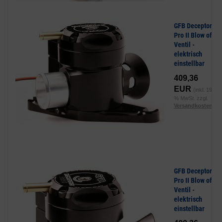
GFB Deceptor
Pro II Blow off
Ventil -
elektrisch
einstellbar
409,36
EUR
(inkl. 19
% MwSt. zzgl.
Versandkosten
)
GFB Deceptor
Pro II Blow off
Ventil -
elektrisch
einstellbar