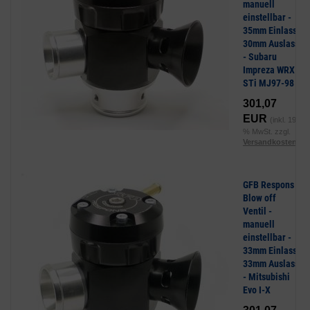
manuell
einstellbar -
35mm Einlass,
30mm Auslass
- Subaru
Impreza WRX
STi MJ97-98
301,07
EUR
(inkl. 19
% MwSt. zzgl.
Versandkosten
)
GFB Respons
Blow off
Ventil -
manuell
einstellbar -
33mm Einlass,
33mm Auslass
- Mitsubishi
Evo I-X