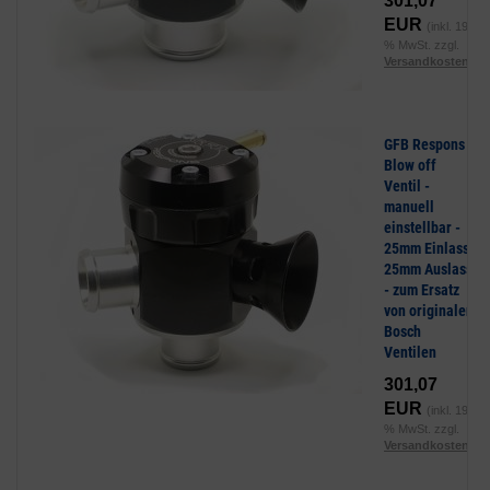
301,07
EUR
(inkl. 19
% MwSt. zzgl.
Versandkosten
)
GFB Respons
Blow off
Ventil -
manuell
einstellbar -
25mm Einlass,
25mm Auslass
- zum Ersatz
von originalen
Bosch
Ventilen
301,07
EUR
(inkl. 19
% MwSt. zzgl.
Versandkosten
)