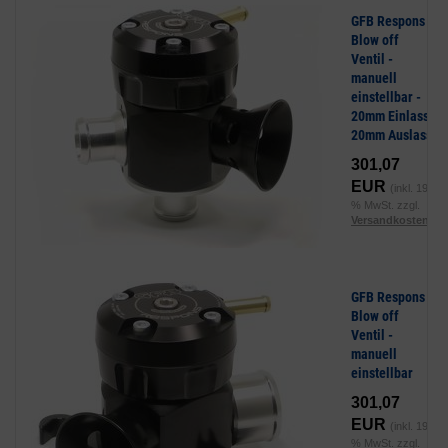
GFB Respons
Blow off
Ventil -
manuell
einstellbar -
20mm Einlass,
20mm Auslass
301,07
EUR
(inkl. 19
% MwSt. zzgl.
Versandkosten
)
GFB Respons
Blow off
Ventil -
manuell
einstellbar
301,07
EUR
(inkl. 19
% MwSt. zzgl.