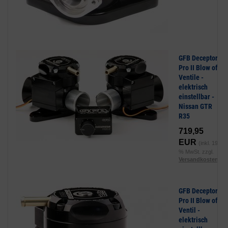
GFB Deceptor
Pro II Blow off
Ventile -
elektrisch
einstellbar -
Nissan GTR
R35
719,95
EUR
(inkl. 19
% MwSt. zzgl.
Versandkosten
)
GFB Deceptor
Pro II Blow off
Ventil -
elektrisch