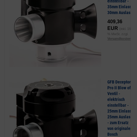
einstellbar -
35mm Einlass,
30mm Auslass
409,36
EUR
(inkl. 19
% MwSt. zzgl.
Versandkosten
)
GFB Deceptor
Pro II Blow off
Ventil -
elektrisch
einstellbar -
25mm Einlass,
25mm Auslass
- zum Ersatz
von originalen
Bosch