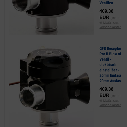
Ventilen
409,36
EUR
(inkl. 19
% MwSt. zzgl.
Versandkosten
)
GFB Deceptor
Pro II Blow off
Ventil -
elektrisch
einstellbar -
20mm Einlass,
20mm Auslass
409,36
EUR
(inkl. 19
% MwSt. zzgl.
Versandkosten
)