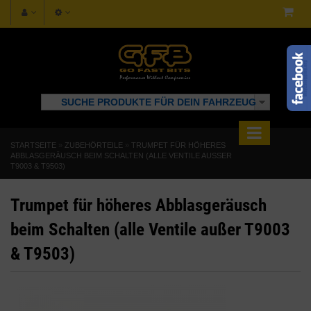
SUCHE PRODUKTE FÜR DEIN FAHRZEUG
STARTSEITE
»
ZUBEHÖRTEILE
»
TRUMPET FÜR HÖHERES
ABBLASGERÄUSCH BEIM SCHALTEN (ALLE VENTILE AUSSER T
9003 & T9503)
Trumpet für höheres Abblasgeräusch
beim Schalten (alle Ventile außer T9003
& T9503)