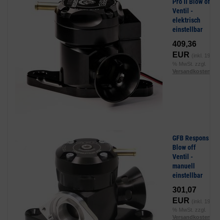
Pro II Blow off
Ventil -
elektrisch
einstellbar
409,36
EUR
(inkl. 19
% MwSt. zzgl.
Versandkosten
)
GFB Respons
Blow off
Ventil -
manuell
einstellbar
301,07
EUR
(inkl. 19
% MwSt. zzgl.
Versandkosten
)