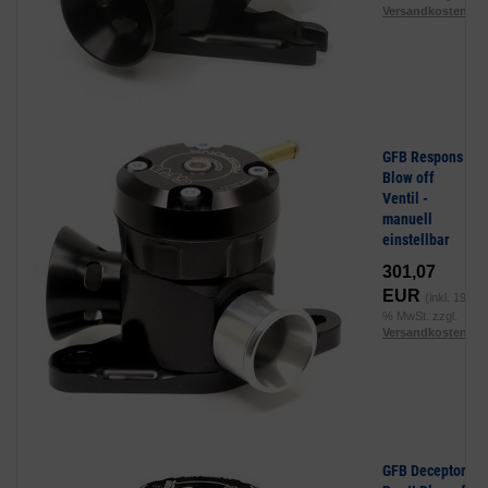
Versandkosten
)
GFB Respons
Blow off
Ventil -
manuell
einstellbar
301,07
EUR
(inkl. 19
% MwSt. zzgl.
Versandkosten
)
GFB Deceptor