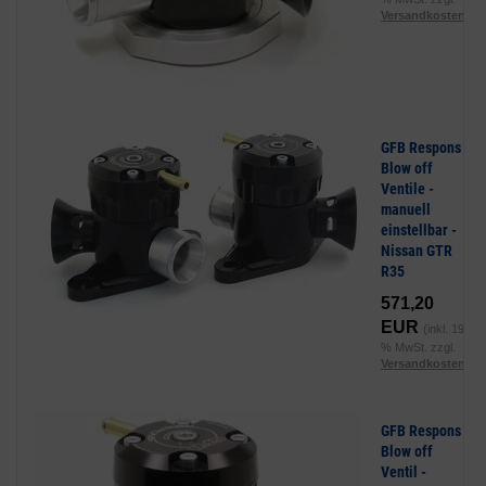
Versandkosten
)
GFB Respons
Blow off
Ventile -
manuell
einstellbar -
Nissan GTR
R35
571,20
EUR
(inkl. 19
% MwSt. zzgl.
Versandkosten
)
GFB Respons
Blow off
Ventil -