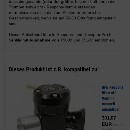
dass die gesamte (oder der größte Teil) der Luft durch die
Trumpet entweicht - Respons-Ventile erzeugen
normalerweise nicht die zum Pfeifen erforderliche
Geschwindigkeit, wenn sie auf 50/50 Entlüftung eingestellt
sind.
Dieser Artikel wird für alle Respons- und Deceptor Pro II-
Ventile
mit Ausnahme von
T9003 und T9503 empfohlen.
Dieses Produkt ist z.B. kompatibel zu:
GFB Respons
Blow off
Ventil -
manuell
einstellbar
301,07
EUR
(inkl. 19
% MwSt. zzgl.