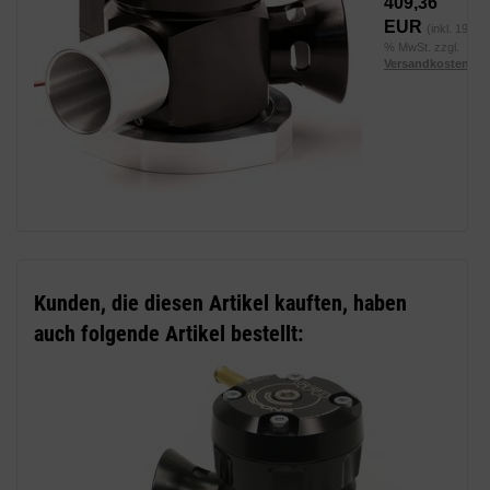
409,36
EUR
(inkl. 19
% MwSt. zzgl.
Versandkosten
)
Kunden, die diesen Artikel kauften, haben
auch folgende Artikel bestellt: